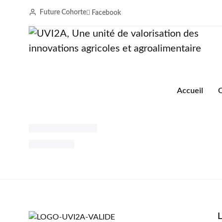
Future Cohorte
Facebook
Accueil
Entreprise
Showing the single result
Accueil
O
FOUFOU Farine d’igname
2 500
CFA
L