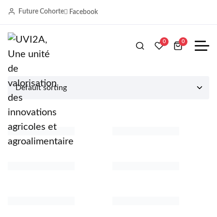
Future Cohorte
Facebook
Accueil
Jus
0
0
Showing all 7 results
Orange Top
Ananas Top
Cocktail Top
Baobab
Persil
Bissap