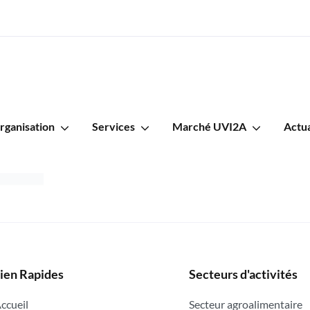
rganisation
Services
Marché UVI2A
Actua
 cacao brut
ien Rapides
Secteurs d'activités
ccueil
Secteur agroalimentaire