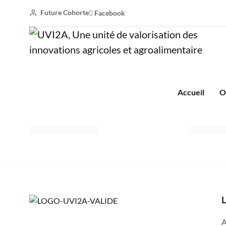
Future Cohorte
Facebook
Accueil
KLBD
Showing all 2 results
Accueil
O
Beurre de Cacao Brut
Poudre de
L
A