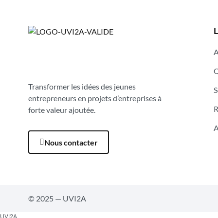
L
A
Q
Transformer les idées des jeunes
S
entrepreneurs en projets d’entreprises à
R
forte valeur ajoutée.
A
Nous contacter
© 2025 — UVI2A
UVI2A