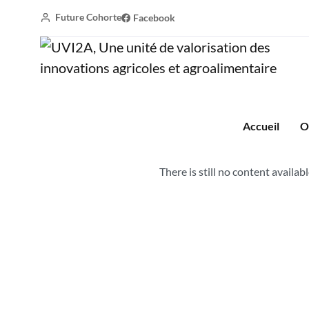
Future Cohorte
Facebook
Coopérative « DISSA
Accueil
Coopérative « DISSASSOL DE BIYAKPABE » 
Accueil
O
There is still no content availabl