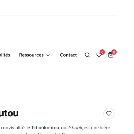
0
0
lités
Ressources
Contact
utou
 convivialité,
le Tchoukoutou
, ou
Tchouk
, est une bière