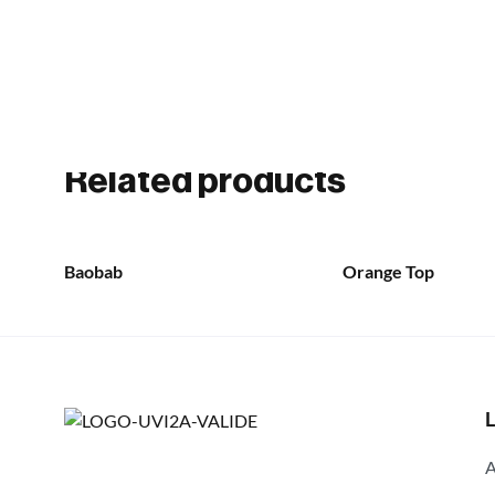
Related products
Baobab
Orange Top
L
A