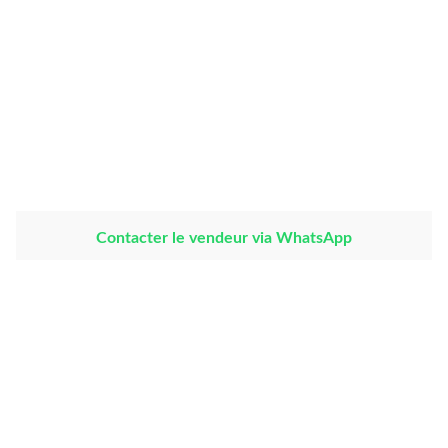
Share This
Compare
Product Details
Contacter le vendeur via WhatsApp
Bio-intrants enrichis en Microorganismes Efficaces (EM)