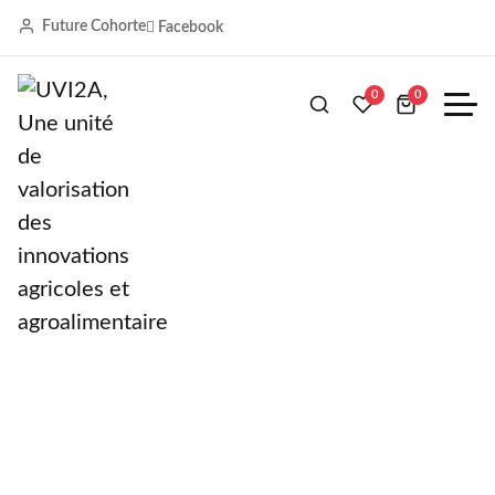
Future Cohorte
Facebook
Accueil
Uncategorized
Biopesticide Extrait et Arôme du Togo
0
0
Biopesticide Extrait et Arôme du
Togo
bio-pesticide 100% naturel