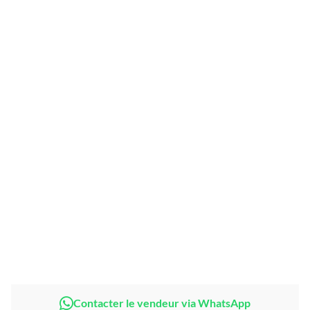
Produits non polluants pour l’environnement
Faibles résidus de pesticides dans les aliments
Lire la suite
Share This
Compare
Product Details
Contacter le vendeur via WhatsApp