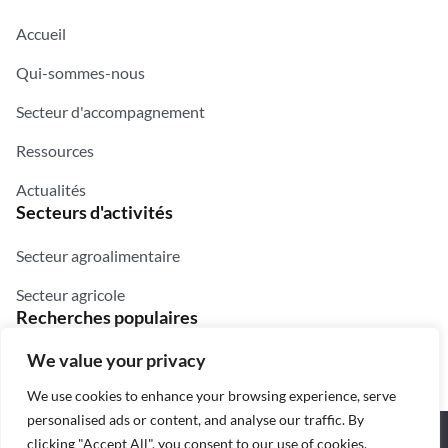
Accueil
Qui-sommes-nous
Secteur d'accompagnement
Ressources
Actualités
Secteurs d'activités
Secteur agroalimentaire
Secteur agricole
Recherches populaires
We value your privacy
Chercheurs
Innovateurs
Digital
Purée
Jus
Farine
We use cookies to enhance your browsing experience, serve
personalised ads or content, and analyse our traffic. By
Nous utilisons des cookies pour vous garantir la meilleure
© 2025 — UVI2A
clicking "Accept All", you consent to our use of cookies.