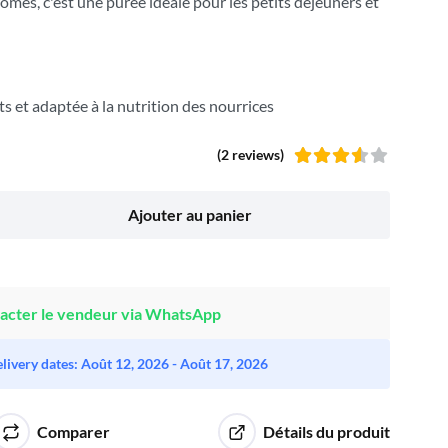
rômes, c'est une purée idéale pour les petits déjeuners et
s et adaptée à la nutrition des nourrices
(2 reviews)
Note
3.50
sur 5
Ajouter au panier
acter le vendeur via WhatsApp
livery dates: Août 12, 2026 - Août 17, 2026
Comparer
Détails du produit