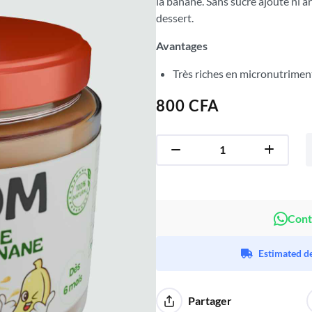
la banane. Sans sucre ajouté ni a
dessert.
Avantages
Très riches en micronutriment
800
CFA
Cont
Estimated de
Partager