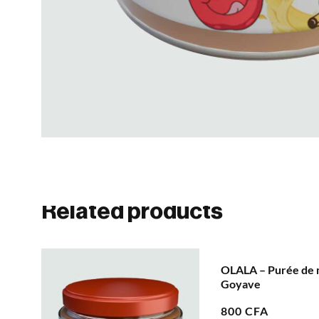
Related products
OLALA – Purée de mangue et
Harmony – Purée 
Goyave
Banane et Mandari
800
CFA
800
CFA