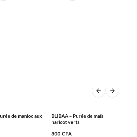
urée de maïs
TROPIKA – Purée de Mangue,
HAV
ts
Papaye, Banane
ban
800
CFA
80