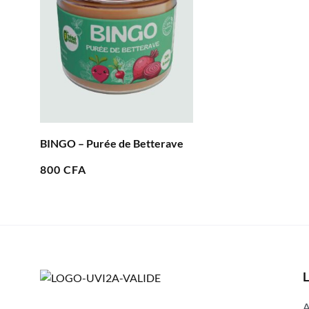
ve
L
A