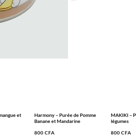
de Pomme
MAKIKI – Purée de manioc aux
BLIBAA – P
ne
légumes
haricot ver
800
CFA
800
CFA