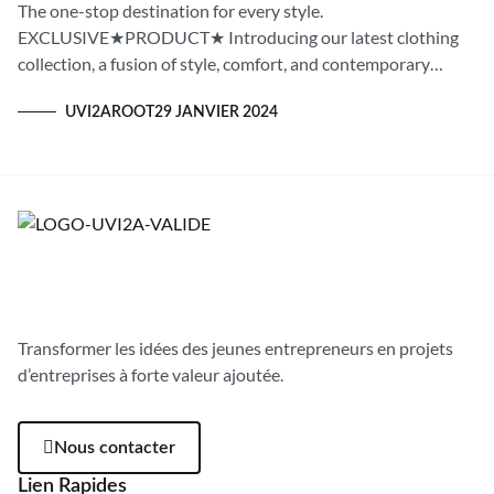
The one-stop destination for every style.
EXCLUSIVE★PRODUCT★ Introducing our latest clothing
collection, a fusion of style, comfort, and contemporary
elegance. Explore More FREE SHIPPING Pay nothing for
UVI2AROOT
29 JANVIER 2024
shipping on purchases...
Transformer les idées des jeunes entrepreneurs en projets
d’entreprises à forte valeur ajoutée.
Nous contacter
Lien Rapides