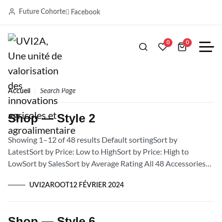
Future Cohorte
Facebook
Search Results For:
Long
0
0
Sleeve
Accueil
Search Page
Shop — Style 2
Showing 1–12 of 48 results Default sortingSort by
LatestSort by Price: Low to HighSort by Price: High to
LowSort by SalesSort by Average Rating All 48 Accessories
15 Backpacks 10...
UVI2AROOT
12 FÉVRIER 2024
Shop — Style 6