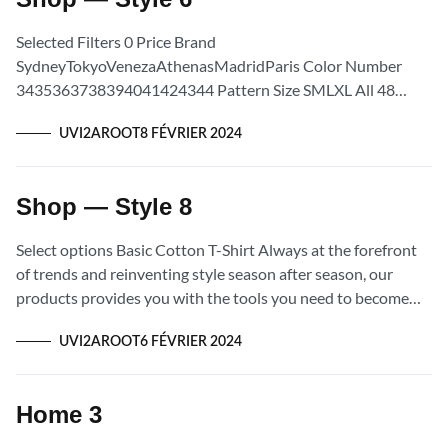
Selected Filters 0 Price Brand
SydneyTokyoVenezaAthenasMadridParis Color Number
3435363738394041424344 Pattern Size SMLXL All 48
Accessories 15 Backpacks 10 Clothing 31 Shoes 6 Select
UVI2AROOT
8 FÉVRIER 2024
options Basic Cotton T-Shirt Always at the...
Shop — Style 8
Select options Basic Cotton T-Shirt Always at the forefront
of trends and reinventing style season after season, our
products provides you with the tools you need to become
your own...
UVI2AROOT
6 FÉVRIER 2024
Home 3