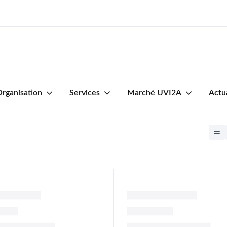
Shop — Style 2
rganisation
Services
Marché UVI2A
Actu
 de graines fermentées de
Poudre de graines fermentée
chotou)
néré (Tchotou) ou Moutard
néré