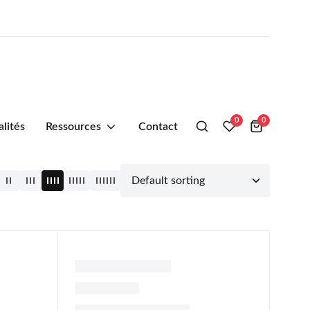
0
0
alités
Ressources
Contact
s de
YOUPY – Purée d’ananas, Melon,
e de
Mangue et Corossol
800
CFA