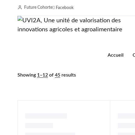
Future Cohorte
Facebook
Accueil
Shop — Style 2
Accueil
O
Showing
1
–
12
of
45
results
Engrais compost à base des déchets
Granulé
organiques
néré (T